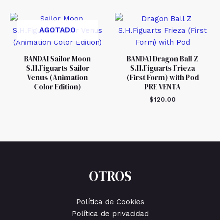
AGOTADO
BANDAI Sailor Moon
BANDAI Dragon Ball Z
S.H.Figuarts Sailor
S.H.Figuarts Frieza
Venus (Animation
(First Form) with Pod
Color Edition)
PRE VENTA
$
120.00
OTROS
Política de Cookies
Política de privacidad