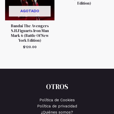
Edition)
AGOTADO
Bandai The Avengers
S.H.Figuarts Iron Man
Mark 6 (Battle Of New
York Edition)
$
120.00
OTROS
Política de Cookies
Política de privacidad
¿Quiénes somos?