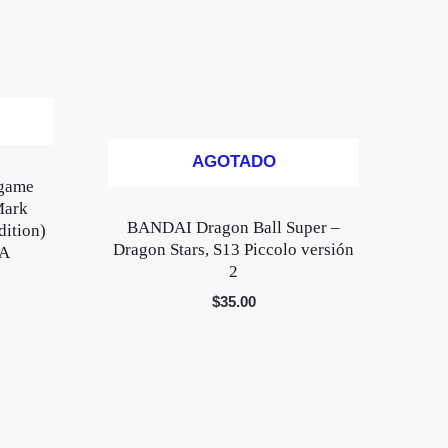
AGOTADO
game
Mark
BANDAI Dragon Ball Super –
ition)
Dragon Stars, S13 Piccolo versión
TA
2
$
35.00