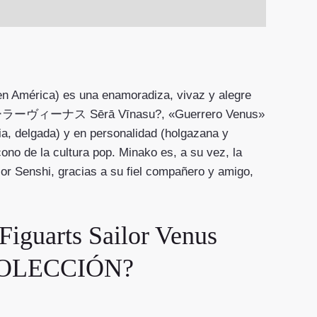
América) es una enamoradiza, vivaz y alegre
nus (セーラーヴィーナス Sērā Vīnasu?, «Guerrero Venus»
ia, delgada) y en personalidad (holgazana y
cono de la cultura pop. Minako es, a su vez, la
ilor Senshi, gracias a su fiel compañero y amigo,
uarts Sailor Venus
 COLECCIÓN?