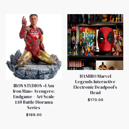
HASBRO Marvel
Legends Interactive
IRON STUDIOS «I Am
Electronic Deadpool’s
Iron Man» Avengers:
Head
Endgame – Art Scale
$
170.00
1:10 Battle Diorama
Series
$
189.00