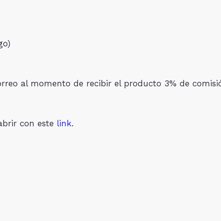
go)
 correo al momento de recibir el producto 3% de com
abrir con este
link
.