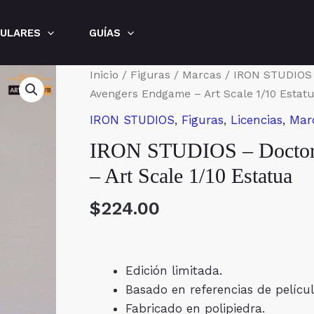
LULARES
GUÍAS
Inicio
/
Figuras
/
Marcas
/
IRON STUDIOS
Avengers Endgame – Art Scale 1/10 Estat
IRON STUDIOS
,
Figuras
,
Licencias
,
Mar
IRON STUDIOS – Doctor 
– Art Scale 1/10 Estatua
$
224.00
Edición limitada.
Basado en referencias de películ
Fabricado en polipiedra.