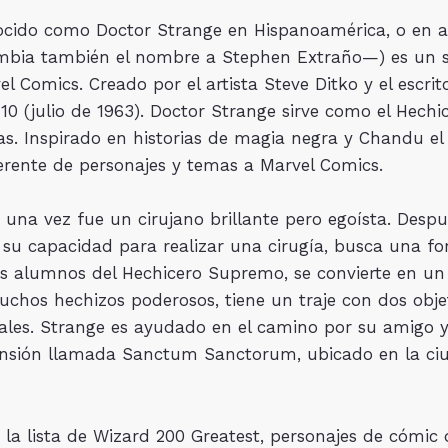
ocido como Doctor Strange en Hispanoamérica, o en a
mbia también el nombre a Stephen Extraño—) es un sup
Comics. Creado por el artista Steve Ditko y el escrito
0 (julio de 1963). Doctor Strange sirve como el Hechic
as. Inspirado en historias de magia negra y Chandu e
ferente de personajes y temas a Marvel Comics.
e una vez fue un cirujano brillante pero egoísta. Des
u capacidad para realizar una cirugía, busca una fo
os alumnos del Hechicero Supremo, se convierte en un 
chos hechizos poderosos, tiene un traje con dos objeto
ales. Strange es ayudado en el camino por su amigo y
ansión llamada Sanctum Sanctorum, ubicado en la ci
 la lista de Wizard 200 Greatest, personajes de cómic d