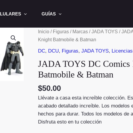
LULARES
GUÍAS
Inicio
/
Figuras
/
Marcas
/
JADA TOYS
/ JAD
Knight Batmobile & Batman
DC
,
DCU
,
Figuras
,
JADA TOYS
,
Licencias
JADA TOYS DC Comics B
Batmobile & Batman
$
50.00
Llévate a casa esta increíble colección. E
acabado detallado increíble. Los modelos 
hechos para durar. Todos los modelos de a
Disfruta esto en tu colección