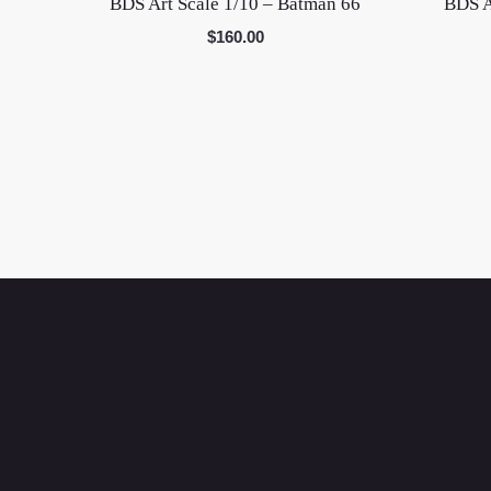
BDS Art Scale 1/10 – Batman 66
BDS A
$
160.00