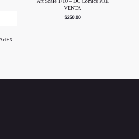
Art Scale 1/10 – DC Comics PRE
VENTA
$
250.00
ArtFX