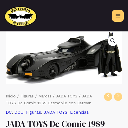
Ir
al
contenido
Inicio
/
Figuras
/
Marcas
/
JADA TOYS
/ JADA
TOYS Dc Comic 1989 Batmobile con Batman
DC
,
DCU
,
Figuras
,
JADA TOYS
,
Licencias
JADA TOYS Dc Comic 1989