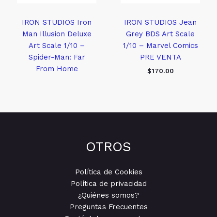
IRON STUDIOS Iron
IRON STUDIOS Jean
Man Illusion Deluxe
Grey BDS Art Scale
Art Scale 1/10 –
1/10 – Marvel Comics
Spider-Man: Far
PRE VENTA
From Home
$
170.00
OTROS
Política de Cookies
Política de privacidad
¿Quiénes somos?
Preguntas Frecuentes