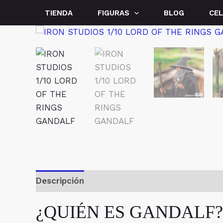
Ir
TIENDA
FIGURAS
BLOG
CE
al
contenido
Descripción
Valoraciones (0)
¿QUIÉN ES GANDALF?