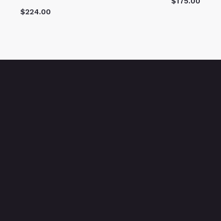
$
175.00
$
224.00