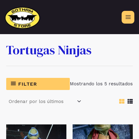
Ir
al
contenido
Tortugas Ninjas
Or
FILTER
Mostrando los 5 resultados
po
lo
úl