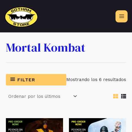
Ir
al
contenido
Mortal Kombat
Or
FILTER
Mostrando los 6 resultados
po
lo
úl