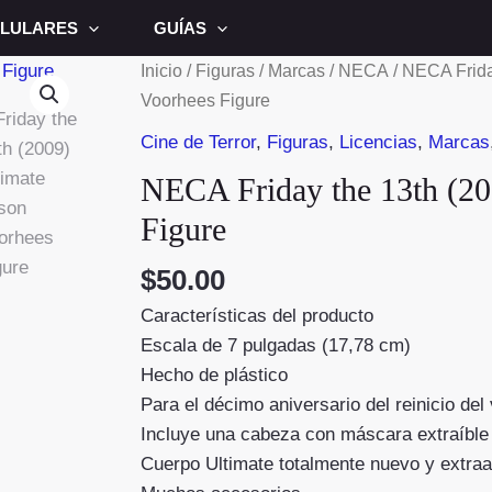
LULARES
GUÍAS
Inicio
/
Figuras
/
Marcas
/
NECA
/ NECA Frida
Voorhees Figure
Cine de Terror
,
Figuras
,
Licencias
,
Marcas
NECA Friday the 13th (20
Figure
$
50.00
Características del producto
Escala de 7 pulgadas (17,78 cm)
Hecho de plástico
Para el décimo aniversario del reinicio del
Incluye una cabeza con máscara extraíble
Cuerpo Ultimate totalmente nuevo y extraa