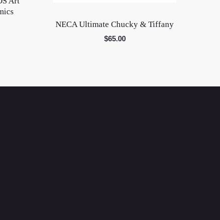
S Art
mics
NECA Ultimate Chucky & Tiffany
$
65.00