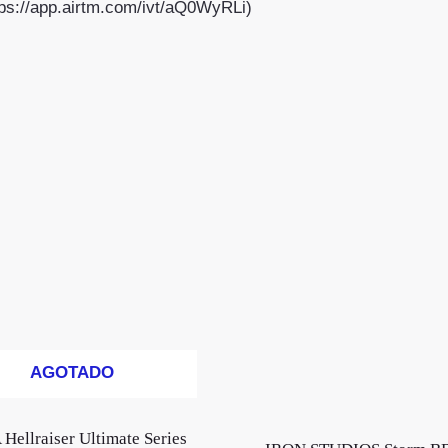
ttps://app.airtm.com/ivt/aQ0WyRLi)
AGOTADO
Hellraiser Ultimate Series