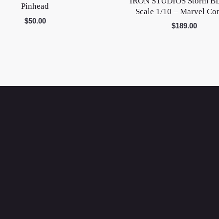
IRON STUDIOS Storm BD
Pinhead
Scale 1/10 – Marvel Co
$
50.00
$
189.00