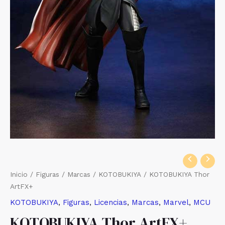
Inicio
/
Figuras
/
Marcas
/
KOTOBUKIYA
/ KOTOBUKIYA Thor
ArtFX+
KOTOBUKIYA
,
Figuras
,
Licencias
,
Marcas
,
Marvel
,
MCU
KOTOBUKIYA Thor ArtFX+