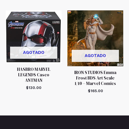
AGOTADO
AGOTADO
HASBRO MARVEL
IRON STUDIOS Emma
LEGENDS Casco
Frost BDS Art Scale
ANTMAN
1/10 – Marvel Comics
$
130.00
$
165.00