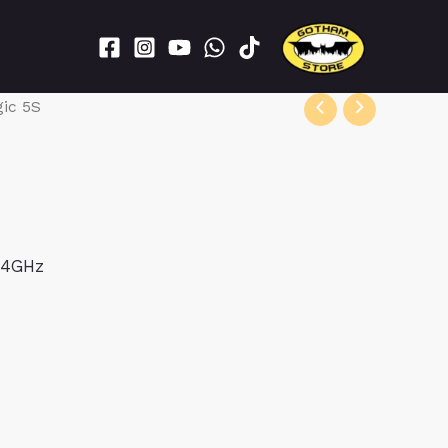
ic 5S
84GHz