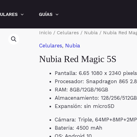
LULARES
GUÍAS
Inicio
/
Celulares
/
Nubia
/ Nubia Red Mag
Celulares
,
Nubia
Nubia Red Magic 5S
Pantalla: 6.65 1080 x 2340 pixels
Procesador: Snapdragon 865 2.
RAM: 8GB/12GB/16GB
Almacenamiento: 128/256/512GB
Expansión: sin microSD
Cámara: Triple, 64MP+8MP+2MP
Batería: 4500 mAh
OS: Android 10