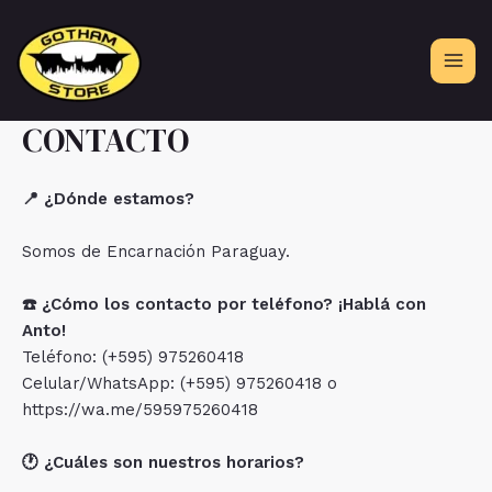
Ir
al
contenido
CONTACTO
📍 ¿Dónde estamos?
Somos de Encarnación Paraguay.
☎️ ¿Cómo los contacto por teléfono? ¡Hablá con
Anto!
Teléfono: (+595) 975260418
Celular/WhatsApp: (+595) 975260418 o
https://wa.me/595975260418
🕐 ¿Cuáles son nuestros horarios?